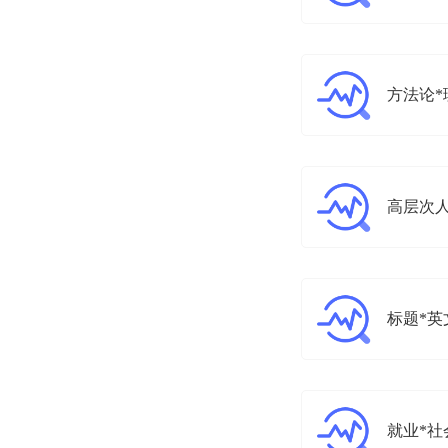
方法论*
高层次人
标题*英
就业*社