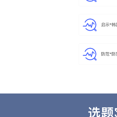
启示*韩
防范*防